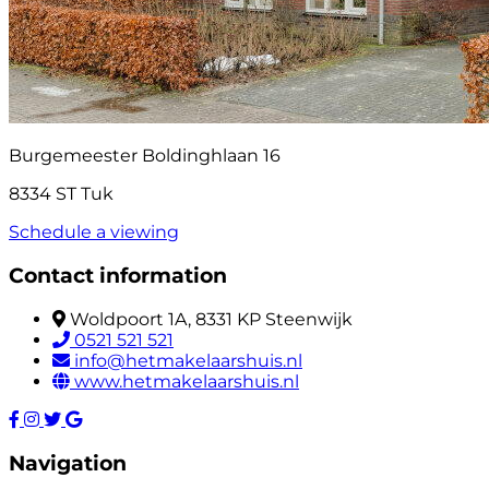
Burgemeester Boldinghlaan 16
8334 ST Tuk
Schedule a viewing
Contact information
Woldpoort 1A, 8331 KP Steenwijk
0521 521 521
info@hetmakelaarshuis.nl
www.hetmakelaarshuis.nl
Navigation